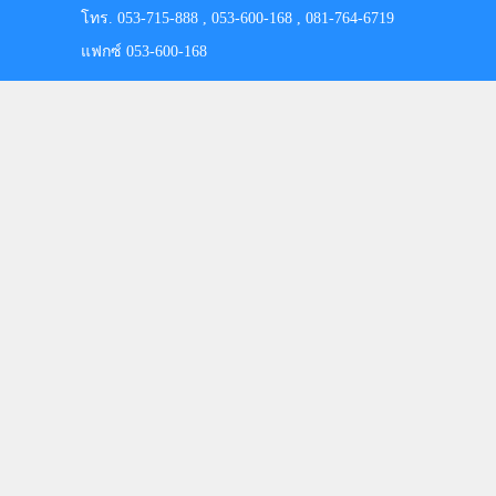
โทร. 053-715-888 , 053-600-168 , 081-764-6719
แฟกซ์ 053-600-168