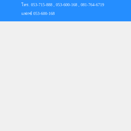
โทร. 053-715-888 , 053-600-168 , 081-764-6719
แฟกซ์ 053-600-168